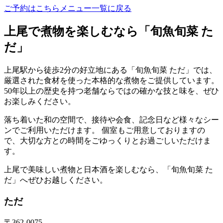
ご予約はこちら
メニュー一覧に戻る
上尾で
煮物
を楽しむなら「旬魚旬菜 た
だ」
上尾駅から徒歩2分の好立地にある「旬魚旬菜 ただ」では、
厳選された食材を使った本格的な
煮物
をご提供しています。
50年以上の歴史を持つ老舗ならではの確かな技と味を、ぜひ
お楽しみください。
落ち着いた和の空間で、接待や会食、記念日など様々なシー
ンでご利用いただけます。 個室もご用意しておりますの
で、大切な方との時間をごゆっくりとお過ごしいただけま
す。
上尾で美味しい
煮物
と日本酒を楽しむなら、「旬魚旬菜 た
だ」へぜひお越しください。
ただ
〒362-0075