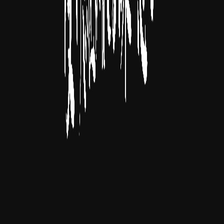
看板メニュー
「ただスペシャル」を始めとする人気メニューは、 これか
らも変わらず提供してまいります。 創業以来の味を守りな
がら、新たなメニュー開発にも 取り組んでまいります。
特製チューハイ「ただスペシャル」
上尾の郷土料理「焼きびん」
ごぼうのから揚げ
いわしの磯辺巻き
継承への想い
先代から受け継いだ味と技術を大切に守りながら、 新しい
世代のニーズにも応えられる店づくりを 目指してまいりま
す。お客様との対話を大切にし、 より良いサービスを提供
できるよう、 スタッフ一同、日々精進してまいります。